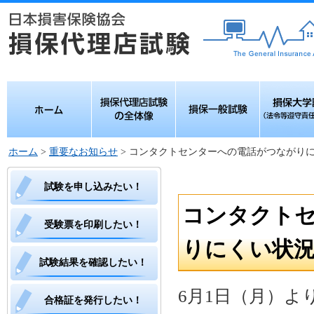
ホーム
損保代理店試験の
損保一般試験
損保大学課
全体像
令等遵守責
格）
ホーム
>
重要なお知らせ
> コンタクトセンターへの電話がつながり
試験を申し込みたい！
コンタクト
受験票を印刷したい！
りにくい状
試験結果を確認したい！
6月1日（月）
合格証を発行したい！