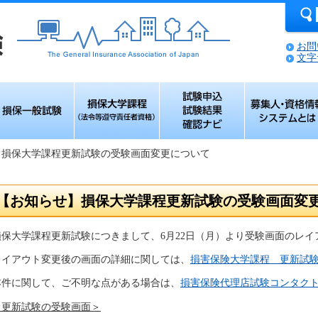
お問
文字
保一般試験
損保大学課程（法
試験申込 試験結果
募集人・資格情
令等遵守責任者資
確認ナビ
システムとは
格）
】損保大学課程更新試験の受験画面変更について
【お知らせ】損保大学課程更新試験の受験画面変
損保大学課程更新試験につきまして、6月22日（月）より受験画面のレ
レイアウト変更後の画面の詳細に関しては、
損害保険大学課程 更新試
本件に関して、ご不明な点がある場合は、
損害保険代理店試験コンタク
＜更新試験の受験画面＞