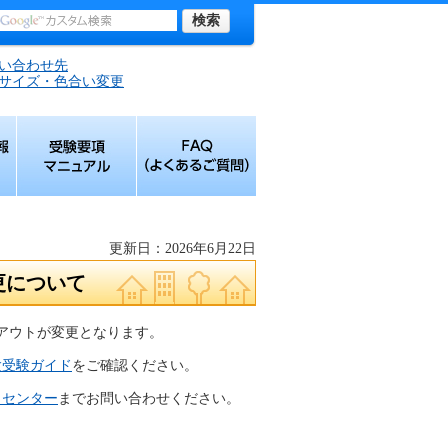
い合わせ先
サイズ・色合い変更
報
受験要項マニュア
FAQ（よくあるご
ル
質問）
更新日：2026年6月22日
更について
イアウトが変更となります。
験受験ガイド
をご確認ください。
トセンター
までお問い合わせください。