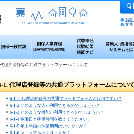
お問
文字
保一般試験
損保大学課程（法
試験申込 試験結果
募集人・資格情
令等遵守責任者資
確認ナビ
システムとは
格）
-1. 代理店登録等の共通プラットフォームについて
6-1. 代理店登録等の共通プラットフォームについ
6-1-1 代理店登録等の共通プラットフォームとは何ですか？
6-1-2 どのような人が利用できるのでしょうか？
6-1-3 どのような機能が利用できるのでしょうか？
6-1-4 稼働日と稼働時間を教えてください。
6-1-5 年末年始の休業期間はいつですか？
6-1-6 マニュアルはありますか？