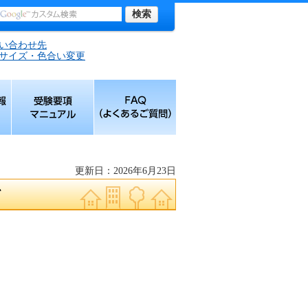
い合わせ先
サイズ・色合い変更
報
受験要項マニュア
FAQ（よくあるご
ル
質問）
更新日：2026年6月23日
て